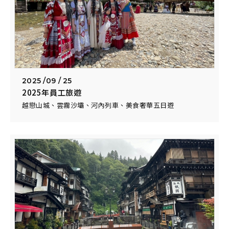
我們
2025 /
09 / 25
2025年員工旅遊
越戀山城、雲霧沙壩、河內列車、美食奢華五日遊