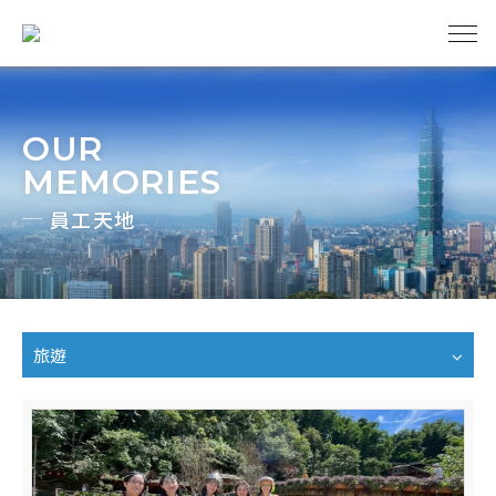
OUR
寬聯
MEMORIES
員工天地
管理
實績
旅遊
分享
天地