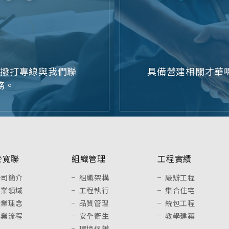
或撥打專線與我們聯
具備營建相關才華嗎
務。
於寬聯
組織管理
工程實績
公司簡介
組織架構
廠辦工程
專業領域
工程執行
集合住宅
企業理念
品質管理
統包工程
專業流程
安全衛生
教學建築
環境保護