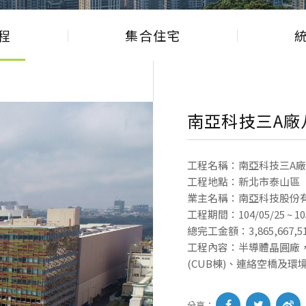
程
集合住宅
南亞科技三A廠
工程名稱：南亞科技三A
工程地點：新北市泰山區
業主名稱：南亞科技股份
工程期間：104/05/25 ~ 105
總完工金額：3,865,667,5
工程內容：半導體晶圓廠，
(CUB棟)、連絡空橋及環
分享：