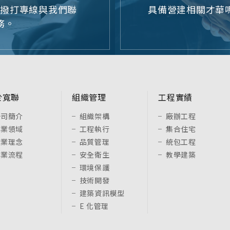
或撥打專線與我們聯
具備營建相關才華嗎
務。
於寬聯
組織管理
工程實績
公司簡介
組織架構
廠辦工程
專業領域
工程執行
集合住宅
企業理念
品質管理
統包工程
專業流程
安全衛生
教學建築
環境保護
技術開發
建築資訊模型
E 化管理