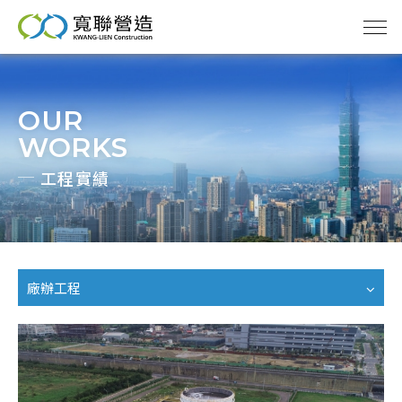
OUR
寬聯
WORKS
工程實績
管理
實績
廠辦工程
分享
天地