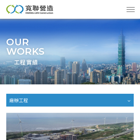
OUR
寬聯
WORKS
工程實績
管理
實績
廠辦工程
分享
天地