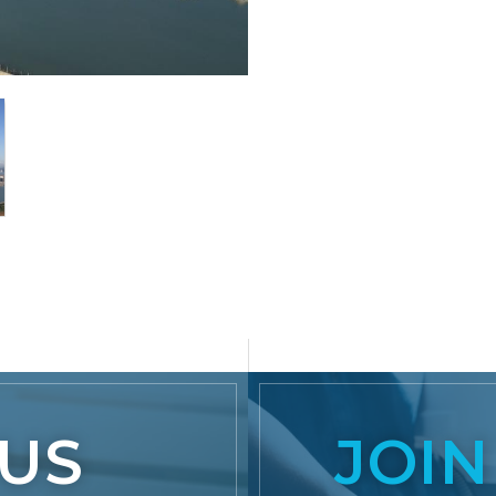
US
JOIN