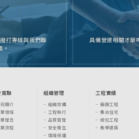
或撥打專線與我們聯
具備營建相關才華嗎
務。
於寬聯
組織管理
工程實績
公司簡介
組織架構
廠辦工程
專業領域
工程執行
集合住宅
企業理念
品質管理
統包工程
專業流程
安全衛生
教學建築
環境保護